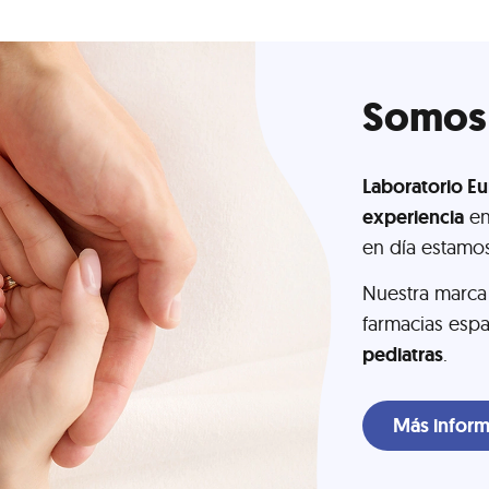
Somos
Laboratorio E
experiencia
en
en día estam
Nuestra marc
farmacias espa
pediatras
.
Más inform