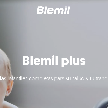
Blemil plus
as infantiles completas para su salud y tu tranq