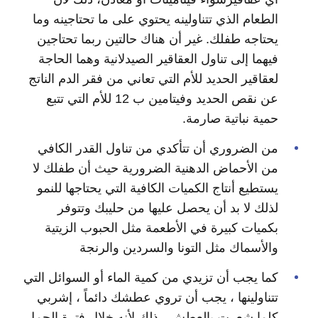
الطعام الذي تتناولينه يحتوي على ما تحتاجينه وما
يحتاجه طفلك. غير أن هناك حالتين ربما تحتاجين
فيهما إلى تناول العقاقير الصيدلانية وهما الحاجة
لعقاقير الحديد للأم التي تعاني من فقر الدم الناتج
عن نقص الحديد وفيتامين ب 12 للأم التي تتبع
حمية نباتية صارمة.
من الضروري أن تتأكدي من تناول القدر الكافي
من الأحماض الدهنية الضرورية حيث أن طفلك لا
يستطيع أنتاج الكميات الكافية التي يحتاجها للنمو
لذلك لا بد أن يحصل عليها من حليبك وتتوفر
بكميات كبيرة في الأطعمة مثل الحبوب الزيتية
والأسماك مثل التونا والسردين والرنجة
كما يجب أن تزيدي من كمية الماء أو السوائل التي
تتناولينها ، يجب أن تروي عطشك دائماً ، إشربي
كلما شعرت بالعطش ، ذلك لأنه خلال فترة الحمل