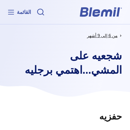
القائمة
من 6 إلى 9 أشهر
شجعيه على
المشي...اهتمي برجليه
حفزيه