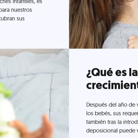
hes infantiles, es
para nuestros
cubran sus
¿Qué es la
crecimien
Después del año de 
los bebés, sus reque
también tras la intro
deposicional puede 