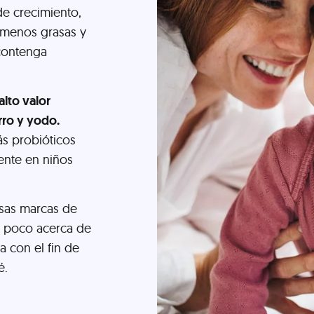
de crecimiento,
 menos grasas y
 contenga
alto valor
rro y yodo.
s probióticos
ente en niños
sas marcas de
n poco acerca de
 con el fin de
é.