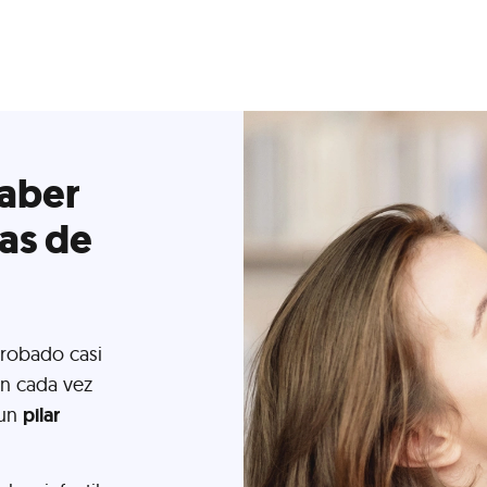
saber
las de
probado casi
on cada vez
 un
pilar