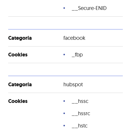
__Secure-ENID
facebook
_fbp
hubspot
__hssc
__hssrc
__hstc