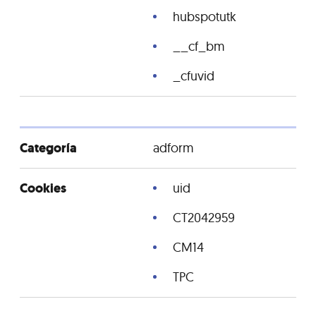
hubspotutk
__cf_bm
_cfuvid
adform
uid
CT2042959
CM14
TPC