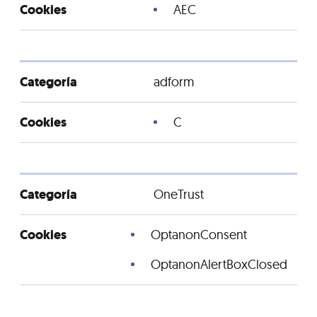
AEC
adform
C
OneTrust
OptanonConsent
OptanonAlertBoxClosed